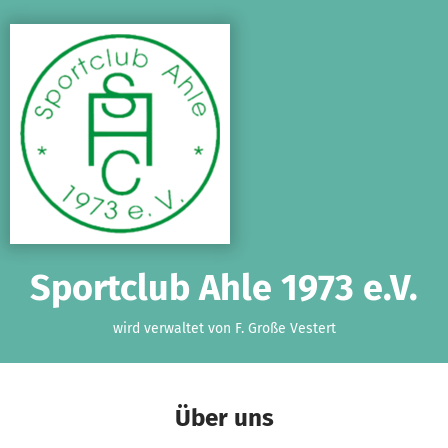
Zum Hauptinhalt springen
Erklärung zur Barrierefreiheit anzeigen
Sportclub Ahle 1973 e.V.
wird verwaltet von F. Große Vestert
Über uns