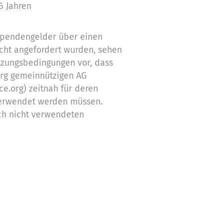
6 Jahren
 Spendengelder über einen
cht angefordert wurden, sehen
tzungsbedingungen vor, dass
org gemeinnützigen AG
ce.org) zeitnah für deren
erwendet werden müssen.
ch nicht verwendeten
Zwecke ein
stützung,