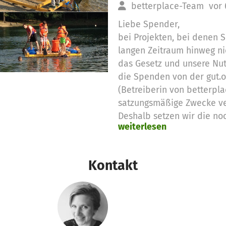
betterplace-Team
vor 
Liebe Spender,
bei Projekten, bei denen
langen Zeitraum hinweg ni
das Gesetz und unsere Nu
die Spenden von der gut.
(Betreiberin von betterpla
satzungsmäßige Zwecke v
Deshalb setzen wir die no
weiterlesen
Spendengelder für diese 
Vielen Dank für eure Unter
das betterplace.org-Team
Kontakt