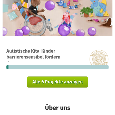
Ein Projekt in Frankfurt, Deutschland
Autistische Kita-Kinder
34
2 %
43.899 €
barrierensensibel fördern
Spenden
finanziert
fehlen noch
Alle 6 Projekte anzeigen
Über uns