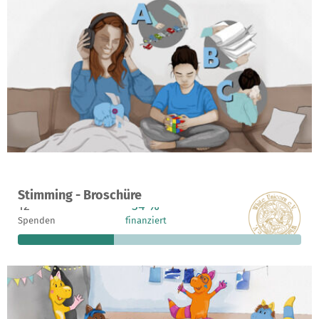
Ein Projekt in Berlin - Hellersdorf, Deutschland
Stimming - Broschüre
12
34 %
9.774 €
Spenden
finanziert
fehlen noch