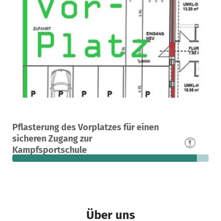
Ein Projekt in Borken, Deutschland
Pflasterung des Vorplatzes für einen
44
94 %
410 €
sicheren Zugang zur
Spenden
finanziert
fehlen noch
Kampfsportschule
Über uns