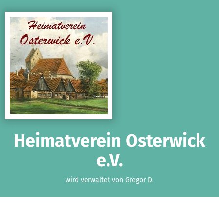
Zum Hauptinhalt springen
Erklärung zur Barrierefreiheit anzeigen
Heimatverein Osterwick
e.V.
wird verwaltet von Gregor D.