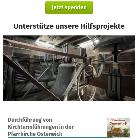
Jetzt spenden
Unterstütze unsere Hilfsprojekte
Ein Projekt in Rosendahl, Deutschland
Durchführung von
13
86 %
899 €
Kirchturmführungen in der
Spenden
finanziert
fehlen noch
Pfarrkirche Osterwick