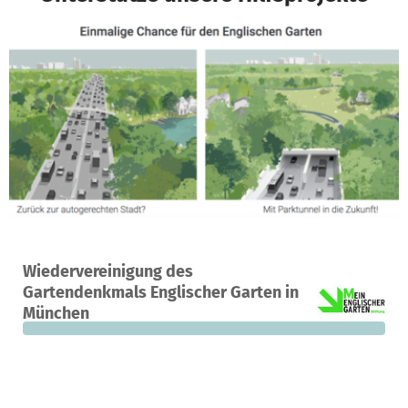
Ein Projekt in München, Deutschland
Wiedervereinigung des
0
0 %
8.000 €
Gartendenkmals Englischer Garten in
Spenden
finanziert
fehlen noch
München