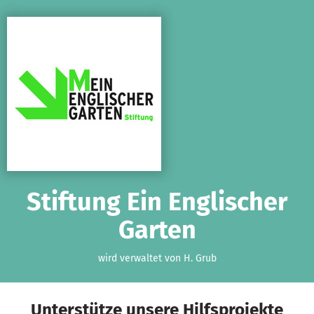
Zum Hauptinhalt springen
Erklärung zur Barrierefreiheit anzeigen
Stiftung Ein Englischer
Garten
wird verwaltet von H. Grub
Unterstütze unsere Hilfsprojekte