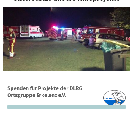
Ein Projekt in Erkelenz, Deutschland
Spenden für Projekte der DLRG
0
0 %
18.000 €
Ortsgruppe Erkelenz e.V.
Spenden
finanziert
fehlen noch