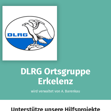
Zum Hauptinhalt springen
Erklärung zur Barrierefreiheit anzeigen
DLRG Ortsgruppe
Erkelenz
wird verwaltet von A. Barenkau
Unterstütze unsere Hilfsprojekte