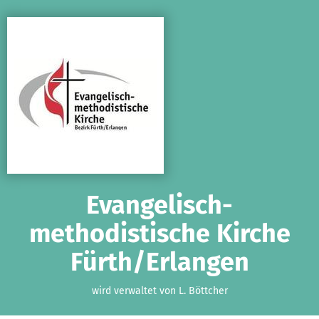
Zum Hauptinhalt springen
Erklärung zur Barrierefreiheit anzeigen
Evangelisch-
methodistische Kirche
Fürth/Erlangen
wird verwaltet von L. Böttcher