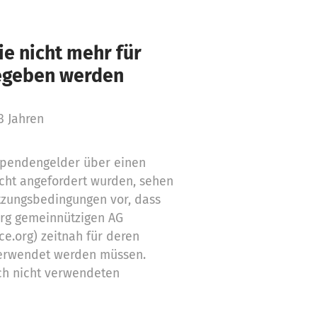
e nicht mehr für
gegeben werden
3 Jahren
 Spendengelder über einen
cht angefordert wurden, sehen
tzungsbedingungen vor, dass
org gemeinnützigen AG
ce.org) zeitnah für deren
erwendet werden müssen.
ch nicht verwendeten
Zwecke ein
stützung,