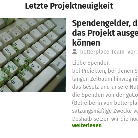
Letzte Projektneuigkeit
Spendengelder, di
das Projekt aus
können
betterplace-Team
vor 
Liebe Spender,
bei Projekten, bei denen
langen Zeitraum hinweg ni
das Gesetz und unsere Nu
die Spenden von der gut.
(Betreiberin von betterpla
satzungsmäßige Zwecke v
Deshalb setzen wir die no
weiterlesen
Spendengelder für diese 
Vielen Dank für eure Unter