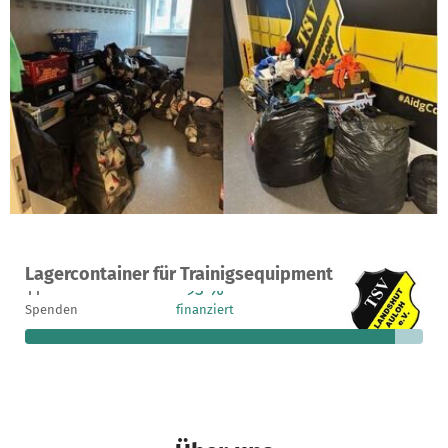
Ein Projekt in Landshut, Deutschland
Lagercontainer für Trainigsequipment
11
93 %
232 €
Spenden
finanziert
fehlen noch