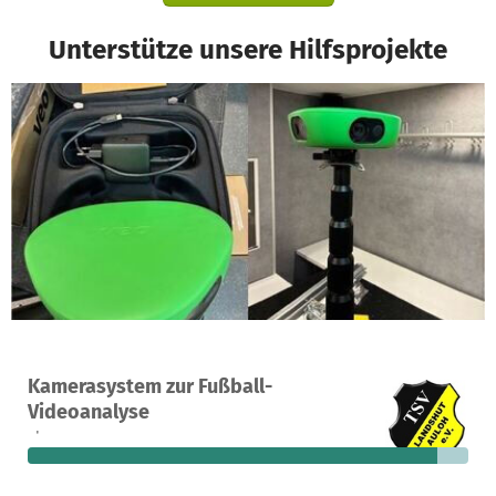
Unterstütze unsere Hilfsprojekte
Ein Projekt in Landshut, Deutschland
Kamerasystem zur Fußball-
7
93 %
213 €
Videoanalyse
Spenden
finanziert
fehlen noch