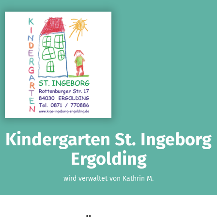
Zum Hauptinhalt springen
Erklärung zur Barrierefreiheit anzeigen
Kindergarten St. Ingeborg
Ergolding
wird verwaltet von Kathrin M.