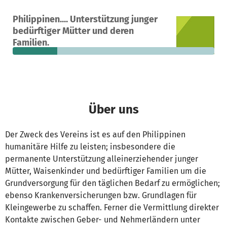
Ein Projekt in Toledo, Philippinen
Philippinen.... Unterstützung junger
5
22 %
850 €
bedürftiger Mütter und deren
Spenden
finanziert
fehlen noch
Familien.
Über uns
Der Zweck des Vereins ist es auf den Philippinen
humanitäre Hilfe zu leisten; insbesondere die
permanente Unterstützung alleinerziehender junger
Mütter, Waisenkinder und bedürftiger Familien um die
Grundversorgung für den täglichen Bedarf zu ermöglichen;
ebenso Krankenversicherungen bzw. Grundlagen für
Kleingewerbe zu schaffen. Ferner die Vermittlung direkter
Kontakte zwischen Geber- und Nehmerländern unter