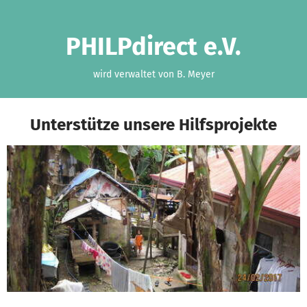
Zum Hauptinhalt springen
Erklärung zur Barrierefreiheit anzeigen
PHILPdirect e.V.
wird verwaltet von B. Meyer
Unterstütze unsere Hilfsprojekte