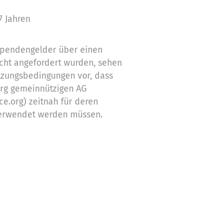
7 Jahren
 Spendengelder über einen
cht angefordert wurden, sehen
tzungsbedingungen vor, dass
org gemeinnützigen AG
ce.org) zeitnah für deren
erwendet werden müssen.
ch nicht verwendeten
Zwecke ein
stützung,