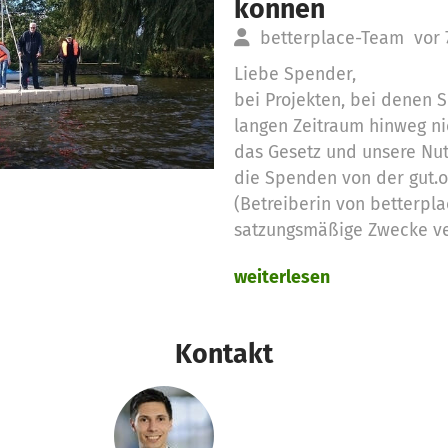
können
betterplace-Team
vor 
Liebe Spender,
bei Projekten, bei denen
langen Zeitraum hinweg ni
das Gesetz und unsere Nu
die Spenden von der gut.
(Betreiberin von betterpla
satzungsmäßige Zwecke v
weiterlesen
Deshalb setzen wir die no
Spendengelder für diese 
Kontakt
Vielen Dank für Eure Unter
das betterplace.org-Team