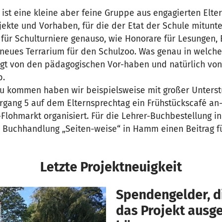
 ist eine kleine aber feine Gruppe aus engagierten Elt
jekte und Vorhaben, für die der Etat der Schule mitunter
 für Schulturniere genauso, wie Honorare für Lesungen,
neues Terrarium für den Schulzoo. Was genau in welc
ängt von den pädagogischen Vor-haben und natürlich vo
b.
zu kommen haben wir beispielsweise mit großer Unterst
rgang 5 auf dem Elternsprechtag ein Frühstückscafé a
Flohmarkt organisiert. Für die Lehrer-Buchbestellung i
Buchhandlung „Seiten-weise“ in Hamm einen Beitrag fü
Letzte Projektneuigkeit
Spendengelder, di
das Projekt aus