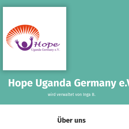
Zum Hauptinhalt springen
Erklärung zur Barrierefreiheit anzeigen
Hope Uganda Germany e.
wird verwaltet von Inga B.
Über uns