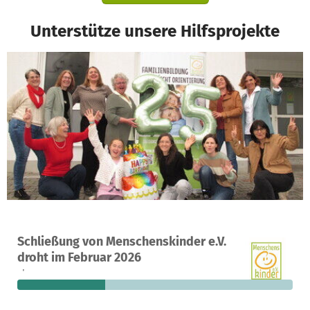
Unterstütze unsere Hilfsprojekte
Ein Projekt in Ergolding, Deutschland
Schließung von Menschenskinder e.V.
135
32 %
60.969 €
droht im Februar 2026
Spenden
finanziert
fehlen noch