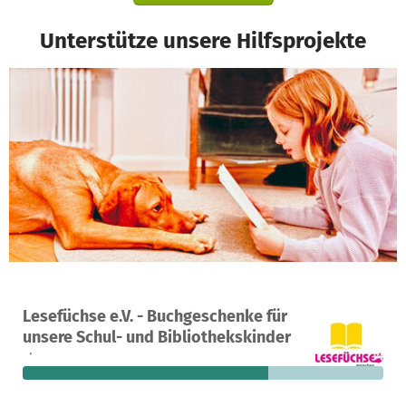
Unterstütze unsere Hilfsprojekte
Ein Projekt in München, Deutschland
Lesefüchse e.V. - Buchgeschenke für
153
68 %
7.112 €
unsere Schul- und Bibliothekskinder
Spenden
finanziert
fehlen noch