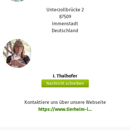
Ein herzliches Dankeschön an alle, die unseren Umbau
Unterzollbrücke 2
bereits unterstützt haben! Eure Hilfe macht diese
87509
wichtigen Maßnahmen überhaupt erst möglich. Und jede
Immenstadt
weitere Spende bringt uns dem nächsten Bauabschnitt
Deutschland
ein Stück näher.
Gemeinsam schaffen wir ein Tierheim, das auch in Zukunft
ein sicherer Zufluchtsort für unsere Schützlinge bleibt. ❤️
🐶🐱
I. Thalhofer
Nachricht schreiben
Kontaktiere uns über unsere Webseite
https://www.tierheim-i...