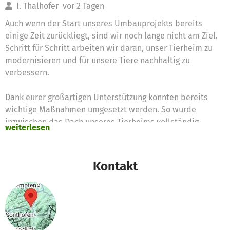
I. Thalhofer
vor 2 Tagen
Auch wenn der Start unseres Umbauprojekts bereits
einige Zeit zurückliegt, sind wir noch lange nicht am Ziel.
Schritt für Schritt arbeiten wir daran, unser Tierheim zu
modernisieren und für unsere Tiere nachhaltig zu
verbessern.
Dank eurer großartigen Unterstützung konnten bereits
wichtige Maßnahmen umgesetzt werden. So wurde
inzwischen das Dach unseres Tierheims vollständig
weiterlesen
erneuert. Auch das Dach über dem Katzenauslauf wurde
saniert und bietet unseren Samtpfoten nun wieder
zuverlässigen Schutz vor Wind und Wetter.Doch es gibt
Kontakt
noch viele weitere Projekte, die auf ihre Umsetzung
warten. Unser Tierheim ist in die Jahre gekommen und
muss nach und nach modernisiert werden, damit wir auch
künftig kranke, verletzte und herrenlose Tiere bestmöglich
versorgen können.