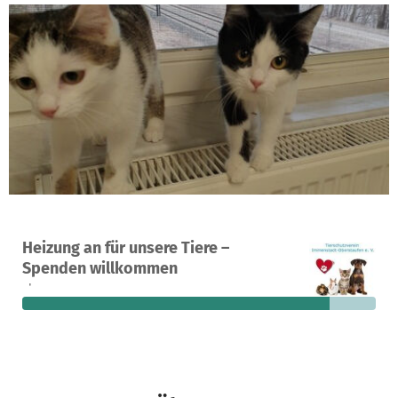
Ein Projekt in Immenstadt im Allgäu, Deutschland
Heizung an für unsere Tiere –
71
87 %
898 €
Spenden willkommen
Spenden
finanziert
fehlen noch