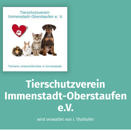
Zum Hauptinhalt springen
Erklärung zur Barrierefreiheit anzeigen
Tierschutzverein
Immenstadt-Oberstaufen
e.V.
wird verwaltet von I. Thalhofer