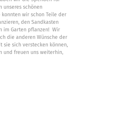
n unseres schönen
 konnten wir schon Teile der
nanzieren, den Sandkasten
 im Garten pflanzen! Wir
auch die anderen Wünsche der
it sie sich verstecken können,
 und freuen uns weiterhin,
 werden! Herzlichst, alle
artens, die Erzieherinnen und