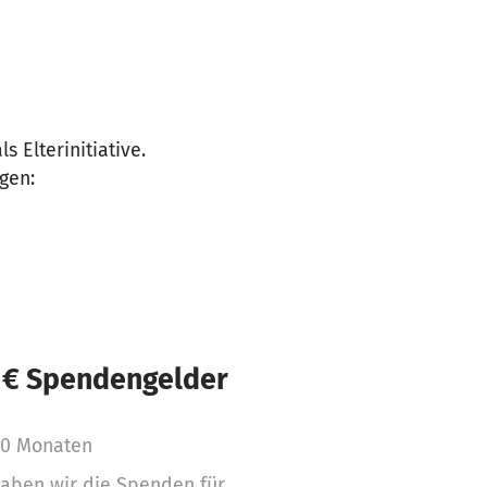
 Elterinitiative.
gen:
 € Spendengelder
10 Monaten
aben wir die Spenden für