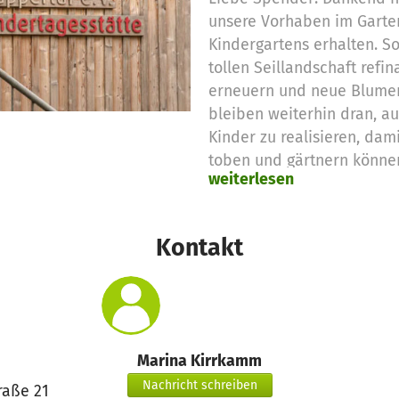
unsere Vorhaben im Garte
Kindergartens erhalten. So
tollen Seillandschaft refi
erneuern und neue Blumen
bleiben weiterhin dran, 
Kinder zu realisieren, dam
toben und gärtnern können
weiterlesen
wenn wir dabei unterstützt
Kinder des Waldorfkinderg
der Vorstand.
Kontakt
Marina Kirrkamm
Nachricht schreiben
raße 21