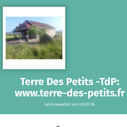
Zum Hauptinhalt springen
Erklärung zur Barrierefreiheit anzeigen
Terre Des Petits -TdP:
www.terre-des-petits.fr
wird verwaltet von LOUIS M.