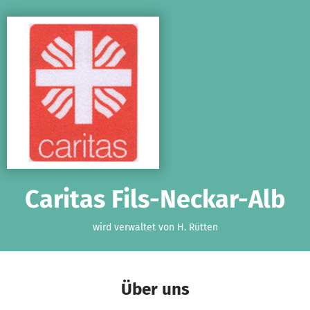
Zum Hauptinhalt springen
Erklärung zur Barrierefreiheit anzeigen
Caritas Fils-Neckar-Alb
wird verwaltet von H. Rütten
Über uns