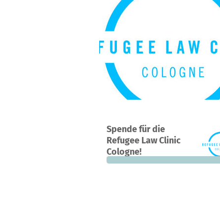
Ein Projekt in köln, Deutschland
Spende für die
0
0 %
Refugee Law Clinic
Spenden
finanziert
fehle
Cologne!