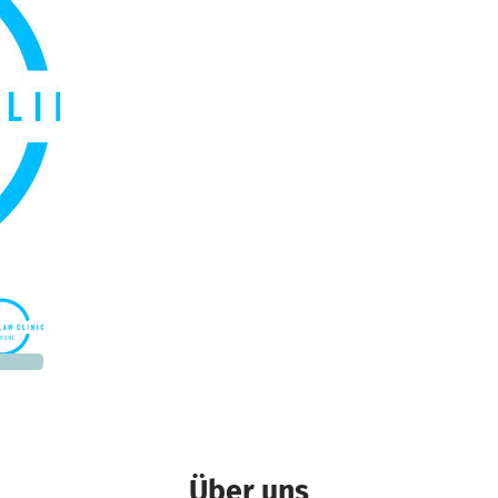
500 €
n noch
Über uns