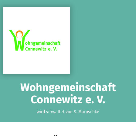
Zum Hauptinhalt springen
Erklärung zur Barrierefreiheit anzeigen
Wohngemeinschaft
Connewitz e. V.
wird verwaltet von S. Maruschke