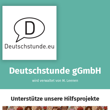
Zum Hauptinhalt springen
Erklärung zur Barrierefreiheit anzeigen
Deutschstunde gGmbH
wird verwaltet von M. Leenen
Unterstütze unsere Hilfsprojekte