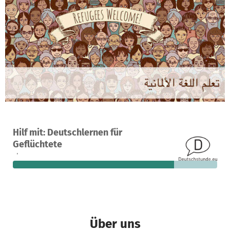
Ein Projekt in Hamburg, Deutschland
Hilf mit: Deutschlernen für
19
79 %
1.013 €
Geflüchtete
Spenden
finanziert
fehlen noch
Über uns