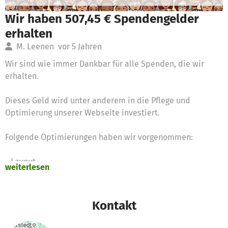
Wir haben 507,45 € Spendengelder
erhalten
M. Leenen
vor 5 Jahren
Wir sind wie immer Dankbar für alle Spenden, die wir
erhalten.
Dieses Geld wird unter anderem in die Pflege und
Optimierung unserer Webseite investiert.
Folgende Optimierungen haben wir vorgenommen:
- Layout
weiterlesen
- Optimierung der Nutzung
- Hilfestellung zu Video Konferenzsystemen
Kontakt
Darüber hinaus arbeiten wir daran euch mit den aktuellen
News zu informieen und haben im ersten Quartal unseren