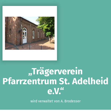
Zum Hauptinhalt springen
Erklärung zur Barrierefreiheit anzeigen
„Trägerverein
Pfarrzentrum St. Adelheid
e.V.“
wird verwaltet von A. Brodesser