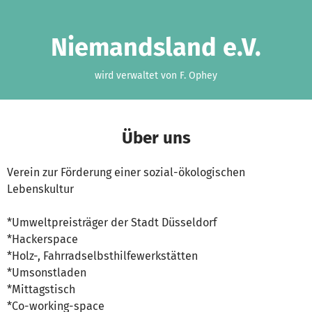
Zum Hauptinhalt springen
Erklärung zur Barrierefreiheit anzeigen
Niemandsland e.V.
wird verwaltet von F. Ophey
Über uns
Verein zur Förderung einer sozial-ökologischen
Lebenskultur
*Umweltpreisträger der Stadt Düsseldorf
*Hackerspace
*Holz-, Fahrradselbsthilfewerkstätten
*Umsonstladen
*Mittagstisch
*Co-working-space