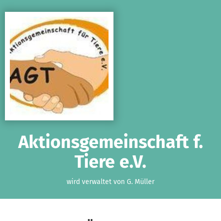
Zum Hauptinhalt springen
Erklärung zur Barrierefreiheit anzeigen
Aktionsgemeinschaft f.
Tiere e.V.
wird verwaltet von G. Müller