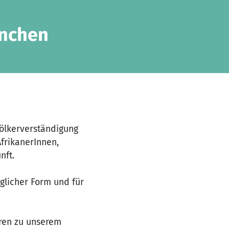
ünchen
Völkerverständigung
AfrikanerInnen,
nft.
eglicher Form und für
ören zu unserem