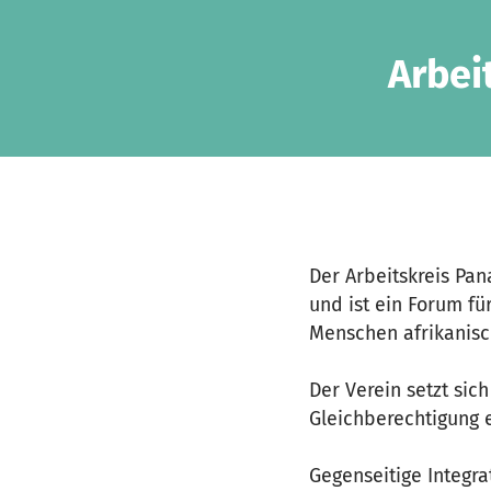
Zum Hauptinhalt springen
Erklärung zur Barrierefreiheit anzeigen
Arbei
Der Arbeitskreis Pan
und ist ein Forum für
Menschen afrikanisc
Der Verein setzt sic
Gleichberechtigung e
Gegenseitige Integra