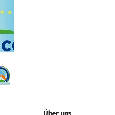
400 €
n noch
Über uns