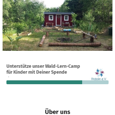
Ein Projekt in Norrhult, Schweden
Unterstütze unser Wald-Lern-Camp
28
74 %
3.400 €
für Kinder mit Deiner Spende
Spenden
finanziert
fehlen noch
Über uns