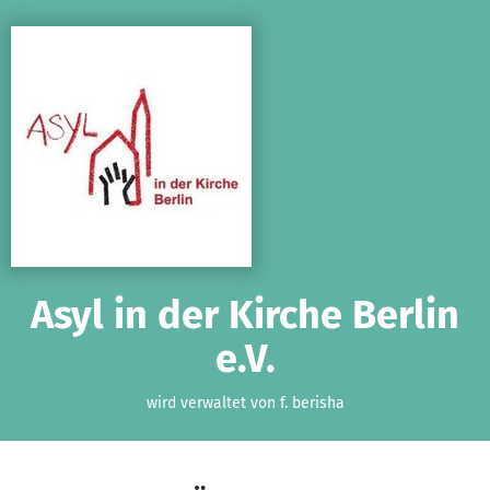
Zum Hauptinhalt springen
Erklärung zur Barrierefreiheit anzeigen
Asyl in der Kirche Berlin
e.V.
wird verwaltet von f. berisha