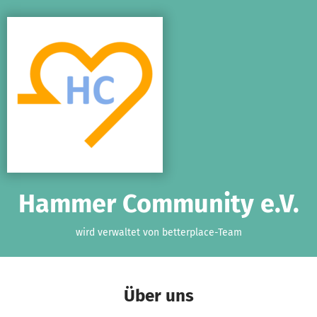
Zum Hauptinhalt springen
Erklärung zur Barrierefreiheit anzeigen
Hammer Community e.V.
wird verwaltet von betterplace-Team
Über uns