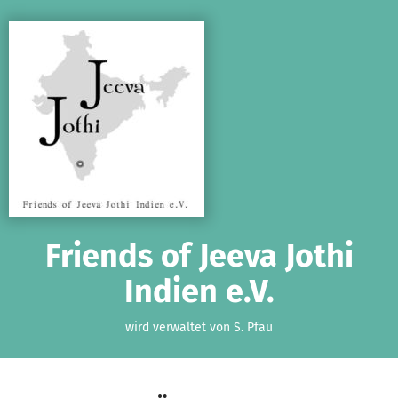
Zum Hauptinhalt springen
Erklärung zur Barrierefreiheit anzeigen
Friends of Jeeva Jothi
Indien e.V.
wird verwaltet von S. Pfau