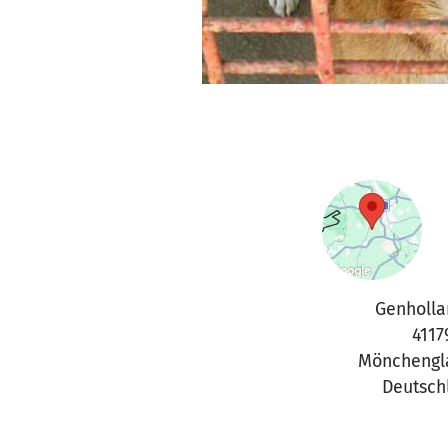
Genholla
4117
Mönchengl
Deutsch