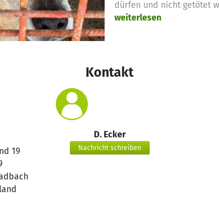
dürfen und nicht getötet 
weiterlesen
Kontakt
D. Ecker
Nachricht schreiben
nd 19
9
adbach
land