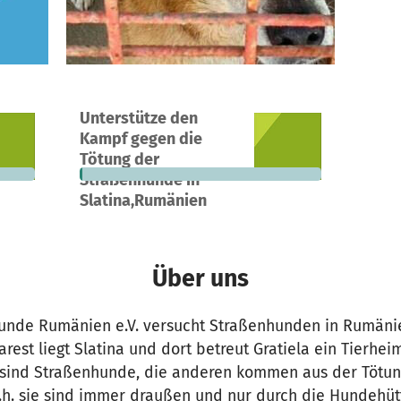
Ein Projekt in Slatina Olt Jud, Rumänien
Unterstütze den
360 €
5
1 %
16.395 €
Kampf gegen die
n noch
Spenden
finanziert
fehlen noch
Tötung der
Straßenhunde in
Slatina,Rumänien
Über uns
eunde Rumänien e.V. versucht Straßenhunden in Rumänie
rest liegt Slatina und dort betreut Gratiela ein Tierhei
sind Straßenhunde, die anderen kommen aus der Tötun
d.h. sie sind immer draußen und nur durch die Hundehüt