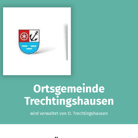
Zum Hauptinhalt springen
Erklärung zur Barrierefreiheit anzeigen
Ortsgemeinde
Trechtingshausen
wird verwaltet von O. Trechtingshausen