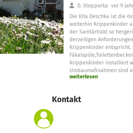
D. Stopporka
vor 9 Jah
Die Kita Deschka ist die ö
weiterhin Krippenkinder 
der Sanitärtrakt so herger
derzeitigen Anforderungen
Krippenkinder entspricht.
Fäkalspüle,Toilettenbeck
Krippenkinder installiert 
Umbaumaßnahmen sind au
weiterlesen
installationsarbeiten erfor
dazugehörigen Materials. 
Fliesen zu verlegen. Für a
Kontakt
Spendengelder eingesetzt