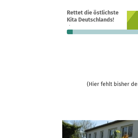
Ein Projekt in Neisseaue, Deutschla
Rettet die östlichste
25
7 %
13.
Kita Deutschlands!
Spenden
finanziert
fehle
(Hier fehlt bisher d