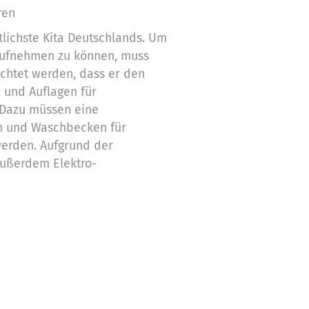
ren
stlichste Kita Deutschlands. Um
aufnehmen zu können, muss
ichtet werden, dass er den
 und Auflagen für
 Dazu müssen eine
en und Waschbecken für
werden. Aufgrund der
ßerdem Elektro-
derlich einschließlich des
Ebenso ist es notwendig, neue
ll diese Arbeiten werden die
.