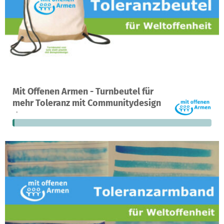
Ein Projekt in Hameln, Deutschland
Mit Offenen Armen - Turnbeutel für
1
1 %
695 €
mehr Toleranz mit Communitydesign
Spende
finanziert
fehlen noch