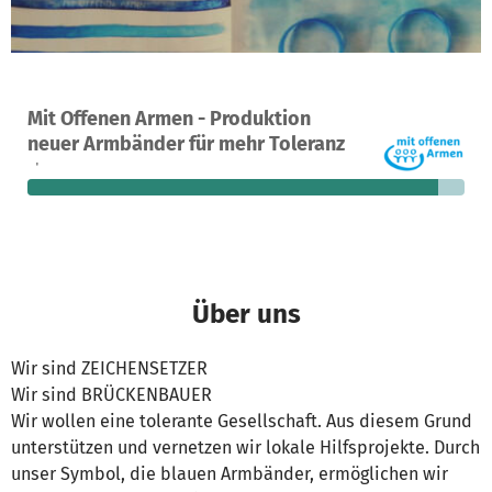
Ein Projekt in Hameln, Deutschland
Mit Offenen Armen - Produktion
44
94 %
110 €
neuer Armbänder für mehr Toleranz
Spenden
finanziert
fehlen noch
Über uns
Wir sind ZEICHENSETZER
Wir sind BRÜCKENBAUER
Wir wollen eine tolerante Gesellschaft. Aus diesem Grund
unterstützen und vernetzen wir lokale Hilfsprojekte. Durch
unser Symbol, die blauen Armbänder, ermöglichen wir