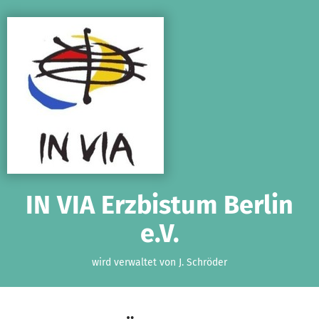
Zum Hauptinhalt springen
Erklärung zur Barrierefreiheit anzeigen
IN VIA Erzbistum Berlin
e.V.
wird verwaltet von J. Schröder