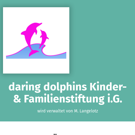
Zum Hauptinhalt springen
Erklärung zur Barrierefreiheit anzeigen
daring dolphins Kinder-
& Familienstiftung i.G.
wird verwaltet von M. Langelotz