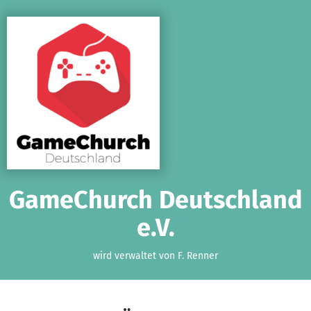
Zum Hauptinhalt springen
Erklärung zur Barrierefreiheit anzeigen
GameChurch Deutschland
e.V.
wird verwaltet von F. Renner