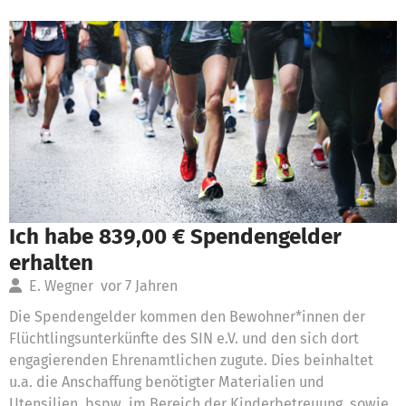
Ich habe 839,00 € Spendengelder
erhalten
E. Wegner
vor 7 Jahren
Die Spendengelder kommen den Bewohner*innen der
Flüchtlingsunterkünfte des SIN e.V. und den sich dort
engagierenden Ehrenamtlichen zugute. Dies beinhaltet
u.a. die Anschaffung benötigter Materialien und
Utensilien, bspw. im Bereich der Kinderbetreuung, sowie