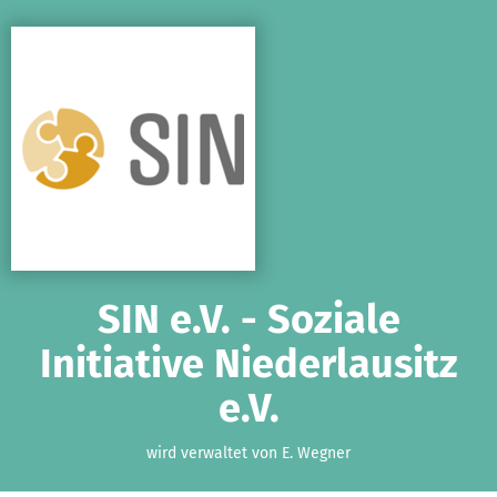
Zum Hauptinhalt springen
Erklärung zur Barrierefreiheit anzeigen
SIN e.V. - Soziale
Initiative Niederlausitz
e.V.
wird verwaltet von E. Wegner