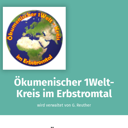
Zum Hauptinhalt springen
Erklärung zur Barrierefreiheit anzeigen
Ökumenischer 1Welt-
Kreis im Erbstromtal
wird verwaltet von G. Reuther