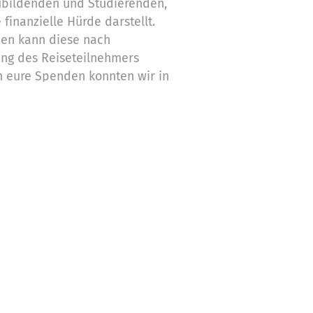
ubildenden und Studierenden,
 finanzielle Hürde darstellt.
hen kann diese nach
ng des Reiseteilnehmers
h eure Spenden konnten wir in
 für viele junge Menschen
ahr werden lassen.