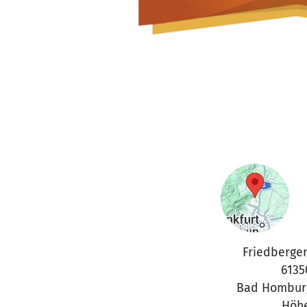
Friedberger 
6135
Bad Homburg
Höh