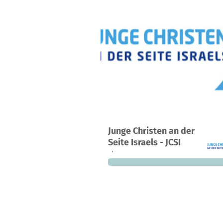
Ein Projekt in Herrenberg, Deutschl
Junge Christen an der
0
0 %
8.
Seite Israels - JCSI
Spenden
finanziert
fehle