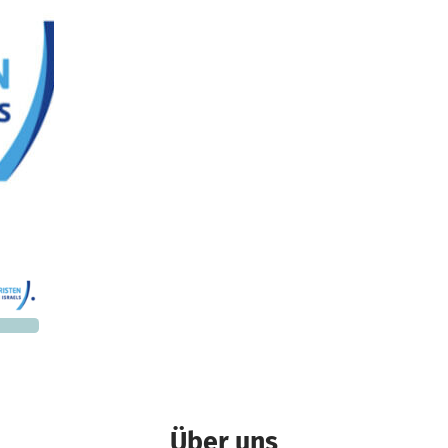
and
000 €
n noch
Über uns