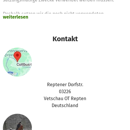
Deshalb setzen wir die noch nicht verwendeten
weiterlesen
Spendengelder für diese Zwecke ein
Vielen Dank für Eure Unterstützung,
Kontakt
das betterplace.org-Team
Reptener Dorfstr.
03226
Vetschau OT Repten
Deutschland