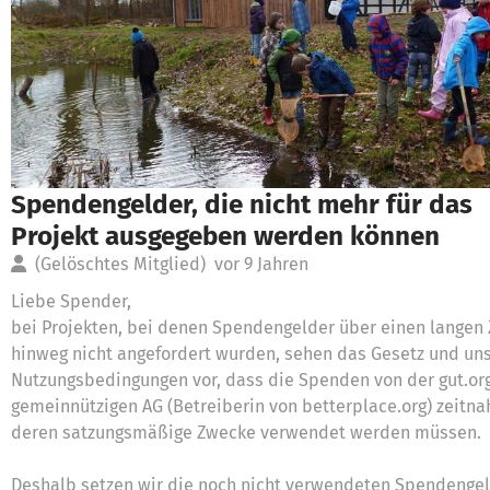
Spendengelder, die nicht mehr für das
Projekt ausgegeben werden können
(Gelöschtes Mitglied)
vor 9 Jahren
Liebe Spender,
bei Projekten, bei denen Spendengelder über einen langen
hinweg nicht angefordert wurden, sehen das Gesetz und un
Nutzungsbedingungen vor, dass die Spenden von der gut.or
gemeinnützigen AG (Betreiberin von betterplace.org) zeitnah
deren satzungsmäßige Zwecke verwendet werden müssen.
Deshalb setzen wir die noch nicht verwendeten Spendengel