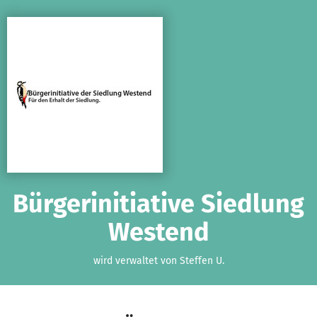
Zum Hauptinhalt springen
Erklärung zur Barrierefreiheit anzeigen
Bürgerinitiative Siedlung
Westend
wird verwaltet von Steffen U.