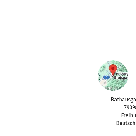
Rathausga
7909
Freib
Deutsch