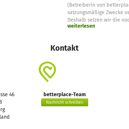
(Betreiberin von betterpla
satzungsmäßige Zwecke v
Deshalb setzen wir die no
weiterlesen
Spendengelder für diese 
Vielen Dank für eure Unter
das betterplace.org-Team
Kontakt
sse 46
betterplace-Team
8
Nachricht schreiben
urg
land