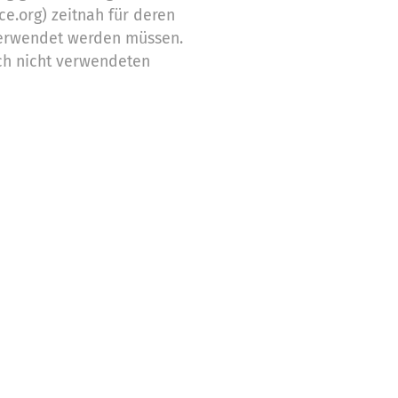
ce.org) zeitnah für deren
erwendet werden müssen.
ch nicht verwendeten
Zwecke ein
stützung,