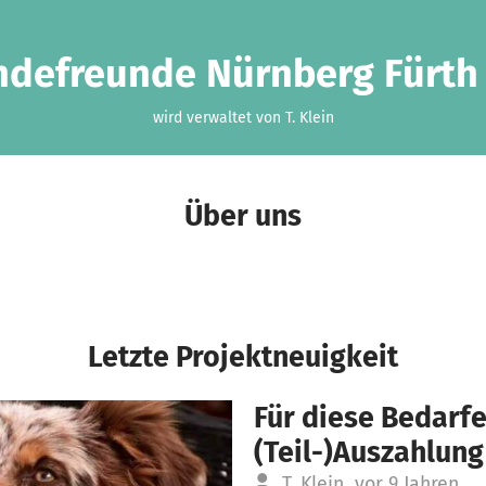
defreunde Nürnberg Fürth 
wird verwaltet von T. Klein
Über uns
Letzte Projektneuigkeit
Für diese Bedarfe
(Teil-)Auszahlung
T. Klein
vor 9 Jahren