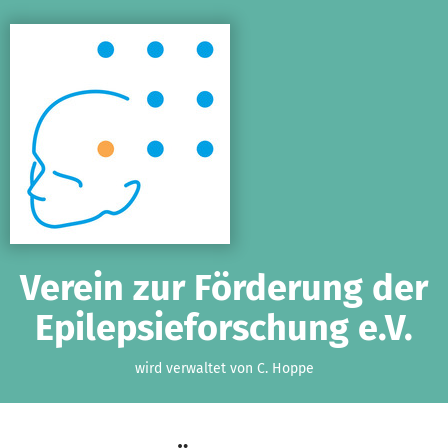
Zum Hauptinhalt springen
Erklärung zur Barrierefreiheit anzeigen
Verein zur Förderung der
Epilepsieforschung e.V.
wird verwaltet von C. Hoppe