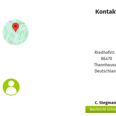
Kontak
Riedhofstr.
86470
Thannhaus
Deutschla
C. Stegma
Nachricht schr