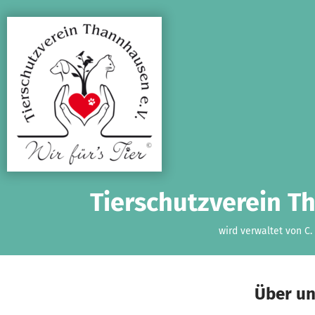
Zum Hauptinhalt springen
Erklärung zur Barrierefreiheit anzeigen
Tierschutzverein T
wird verwaltet von C
Über u