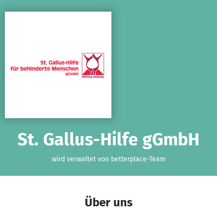
Zum Hauptinhalt springen
Erklärung zur Barrierefreiheit anzeigen
St. Gallus-Hilfe gGmbH
wird verwaltet von betterplace-Team
Über uns